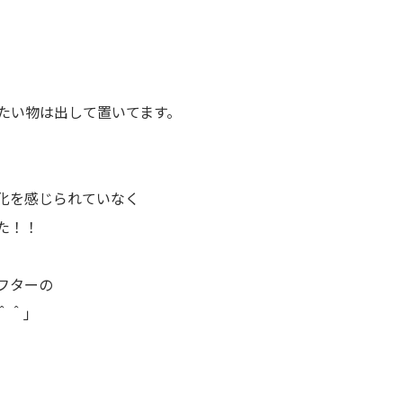
たい物は出して置いてます。
化を感じられていなく
た！！
フターの
＾＾」